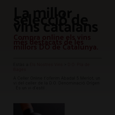
La millor
selecció de
vins catalans
Compra online els vins
més destacats de les
millors DO de Catalunya.
Estàs a
Els Nostres Vins
>
D.O. Pla de
Bages
A Celler Online t'oferim Abadal 5 Merlot, un
vi del celler de la D.O. Denominació Orígen
. És un vi d'estil .